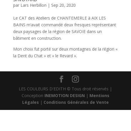
par
Lars Herbillon
|
Sep 20, 2020
Le CAT des Ateliers de CHANTEMERLE à AIX LES
BAINS m’avait commandé deux fresques représentant
deux paysages de la région de SAVOIE dans un
bâtiment en construction.
Mon choix fut porté sur deux montagnes de la région «
la Dent du Chat » et « le Revard ».
LES COULEURS D'EDITH © Tous droit réservés |
Conception
INEMOTION DESIGN
|
Mentions
Légales
|
Conditions Générales de Vente