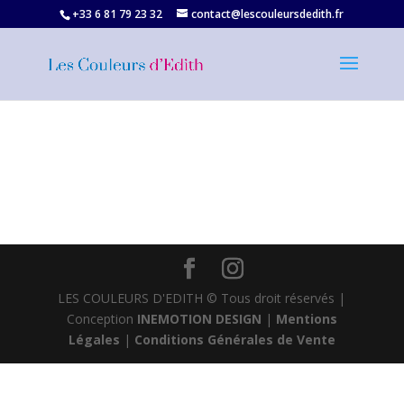
+33 6 81 79 23 32‬
contact@lescouleursdedith.fr
LES COULEURS D'EDITH © Tous droit réservés |
Conception
INEMOTION DESIGN
|
Mentions
Légales
|
Conditions Générales de Vente