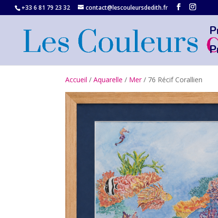
+33 6 81 79 23 32‬
contact@lescouleursdedith.fr
P
P
Accueil
/
Aquarelle
/
Mer
/ 76 Récif Corallien