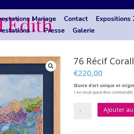
restations Mariage
Contact
Expositions
restations
Presse
Galerie
76 Récif Coral
€
220,00
Œuvre d’art unique et origi
1 en stock (peut être commandé)
quantité
Ajouter au
de
76
Récif
Corallien