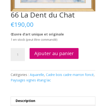
66 La Dent du Chat
€
190,00
Œuvre d’art unique et originale
1 en stock (peut être commandé)
quantité
Ajouter au panier
de
66
La
Dent
Catégories :
Aquarelle
,
Cadre bois cadre marron foncé
,
du
Paysages vignes étang lac
Chat
Description