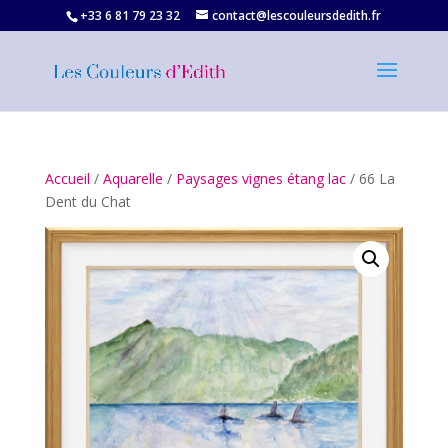
+33 6 81 79 23 32‬
contact@lescouleursdedith.fr
Accueil
/
Aquarelle
/
Paysages vignes étang lac
/ 66 La
Dent du Chat