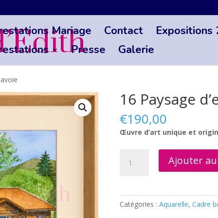
restations Mariage
Contact
Expositions
restations
Presse
Galerie
Savoie
16 Paysage d’
€
190,00
Œuvre d’art unique et origi
quantité
Ajouter au
de
16
Paysage
d’exception
Catégories :
Aquarelle
,
Cadre b
La