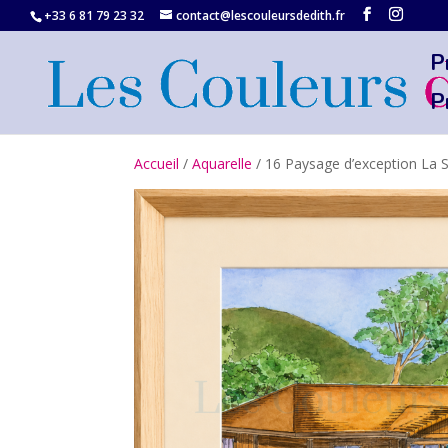
+33 6 81 79 23 32‬
contact@lescouleursdedith.fr
P
P
Accueil
/
Aquarelle
/ 16 Paysage d’exception La 