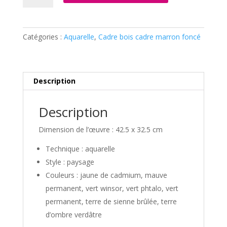
126
beauté
sauvage
Catégories :
Aquarelle
,
Cadre bois cadre marron foncé
proche
du
vignoble
alsacien
Description
Description
Dimension de l’œuvre : 42.5 x 32.5 cm
Technique : aquarelle
Style : paysage
Couleurs : jaune de cadmium, mauve
permanent, vert winsor, vert phtalo, vert
permanent, terre de sienne brûlée, terre
d’ombre verdâtre