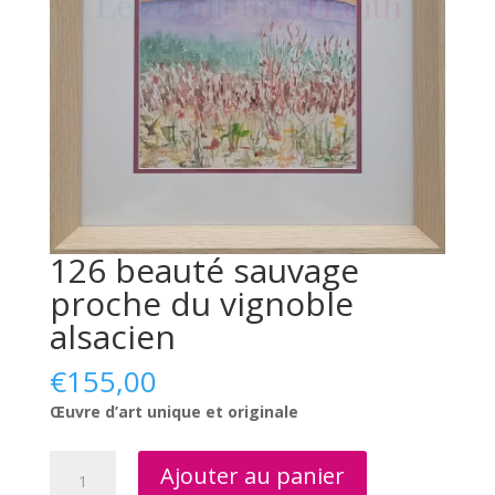
126 beauté sauvage
proche du vignoble
alsacien
€
155,00
Œuvre d’art unique et originale
quantité
Ajouter au panier
de