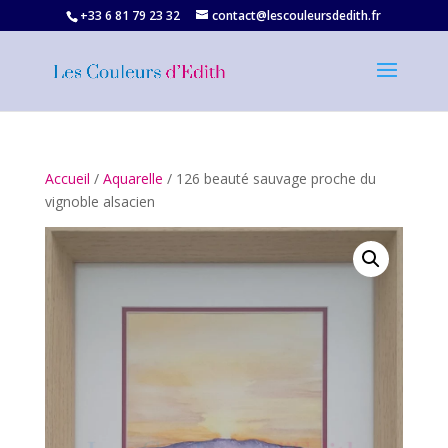
+33 6 81 79 23 32‬
contact@lescouleursdedith.fr
Accueil
/
Aquarelle
/ 126 beauté sauvage proche du
vignoble alsacien