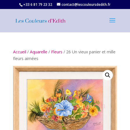
+33 6 81 79 23 32‬
contact@lescouleursdedith.fr
Accueil
/
Aquarelle
/
Fleurs
/ 26 Un vieux panier et mille
fleurs aimées