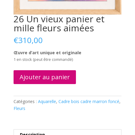
26 Un vieux panier et
mille fleurs aimées
€
310,00
Œuvre d’art unique et originale
1 en stock (peut être commandé)
quantité
Ajouter au panier
de
26
Un
vieux
Catégories :
Aquarelle
,
Cadre bois cadre marron foncé
,
panier
Fleurs
et
mille
fleurs
Description