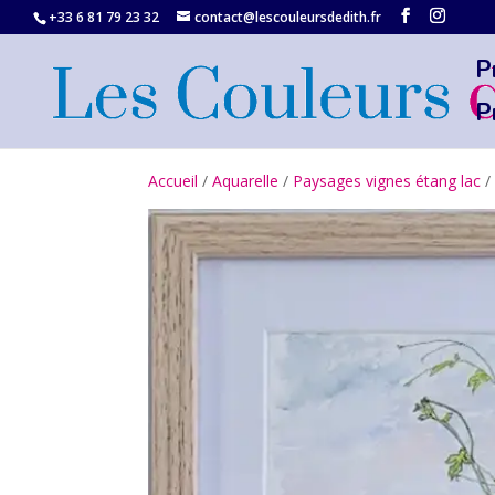
+33 6 81 79 23 32‬
contact@lescouleursdedith.fr
P
P
Accueil
/
Aquarelle
/
Paysages vignes étang lac
/