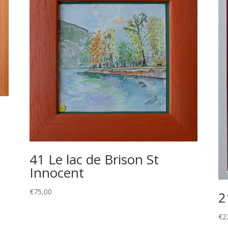
41 Le lac de Brison St
Innocent
€
75,00
2
€
2