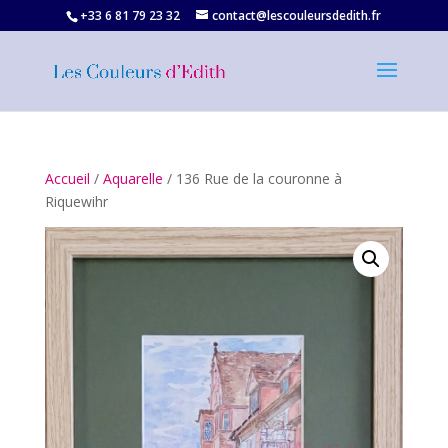
+33 6 81 79 23 32‬
contact@lescouleursdedith.fr
Accueil
/
Aquarelle
/ 136 Rue de la couronne à
Riquewihr