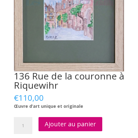
136 Rue de la couronne à
Riquewihr
€
110,00
Œuvre d’art unique et originale
quantité
Ajouter au panier
de
136