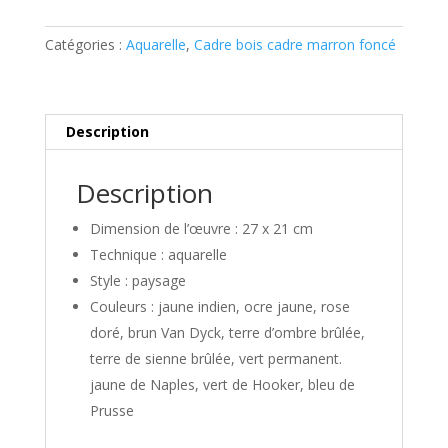
Rue
de
Catégories :
Aquarelle
,
Cadre bois cadre marron foncé
la
couronne
à
Riquewihr
Description
Description
Dimension de l’œuvre : 27 x 21 cm
Technique : aquarelle
Style : paysage
Couleurs : jaune indien, ocre jaune, rose
doré, brun Van Dyck, terre d’ombre brûlée,
terre de sienne brûlée, vert permanent.
jaune de Naples, vert de Hooker, bleu de
Prusse