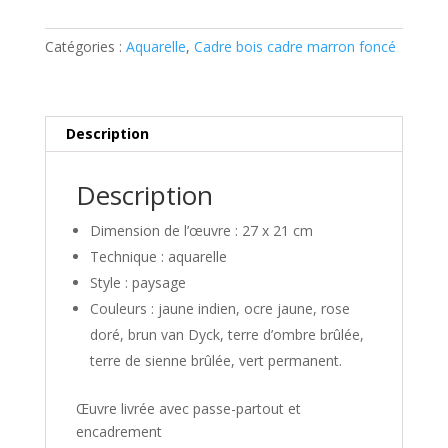
le
petit
Catégories :
Aquarelle
,
Cadre bois cadre marron foncé
ours
dans
la
maison
Description
des
têtes
Description
Dimension de l’œuvre : 27 x 21 cm
Technique : aquarelle
Style : paysage
Couleurs : jaune indien, ocre jaune, rose
doré, brun van Dyck, terre d’ombre brûlée,
terre de sienne brûlée, vert permanent.
Œuvre livrée avec passe-partout et
encadrement