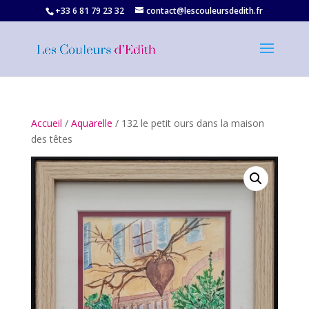
+33 6 81 79 23 32‬
contact@lescouleursdedith.fr
Accueil
/
Aquarelle
/ 132 le petit ours dans la maison
des têtes