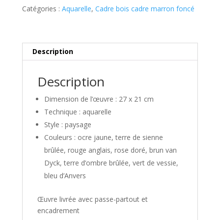
du
Catégories :
Aquarelle
,
Cadre bois cadre marron foncé
Pont
Fortifié
à
Kaysersberg
Description
Description
Dimension de l’œuvre : 27 x 21 cm
Technique : aquarelle
Style : paysage
Couleurs : ocre jaune, terre de sienne
brûlée, rouge anglais, rose doré, brun van
Dyck, terre d’ombre brûlée, vert de vessie,
bleu d’Anvers
Œuvre livrée avec passe-partout et
encadrement