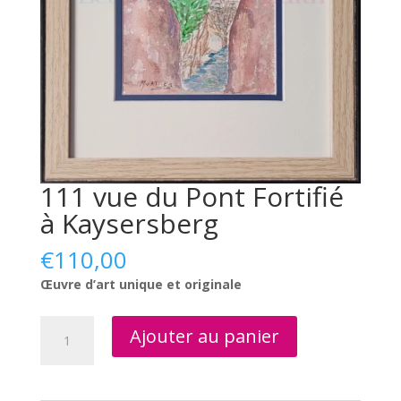
111 vue du Pont Fortifié
à Kaysersberg
€
110,00
Œuvre d’art unique et originale
quantité
Ajouter au panier
de
111
vue