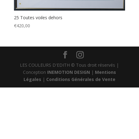
25 Toutes voiles dehors
€
420,00
LES COULEURS D'EDITH © Tous droit réservés |
Conception
INEMOTION DESIGN
|
Mentions
Légales
|
Conditions Générales de Vente