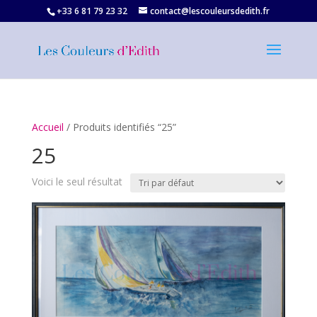
+33 6 81 79 23 32‬
contact@lescouleursdedith.fr
Accueil
/ Produits identifiés “25”
25
Voici le seul résultat